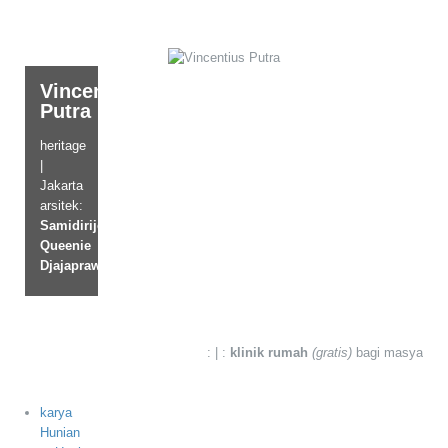
Vincentius
Putra
heritage
|
Jakarta
arsitek:
Samidirijono
,
Queenie
Djajaprawira
: | :
klinik rumah
(gratis)
bagi masyarakat
karya
Hunian